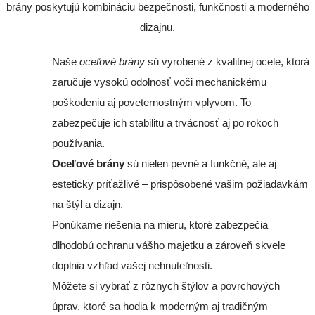
brány poskytujú kombináciu bezpečnosti, funkčnosti a moderného
dizajnu.
Naše
oceľové brány
sú vyrobené z kvalitnej ocele, ktorá
zaručuje vysokú odolnosť voči mechanickému
poškodeniu aj poveternostným vplyvom. To
zabezpečuje ich stabilitu a trvácnosť aj po rokoch
používania.
Oceľové brány
sú nielen pevné a funkčné, ale aj
esteticky príťažlivé – prispôsobené vašim požiadavkám
na štýl a dizajn.
Ponúkame riešenia na mieru, ktoré zabezpečia
dlhodobú ochranu vášho majetku a zároveň skvele
doplnia vzhľad vašej nehnuteľnosti.
Môžete si vybrať z rôznych štýlov a povrchových
úprav, ktoré sa hodia k moderným aj tradičným