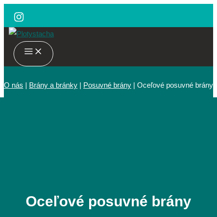
Preskočiť
na
obsah
MAIN
MENU
O nás
|
Brány a bránky
|
Posuvné brány
|
Oceľové posuvné brány
Oceľové posuvné brány