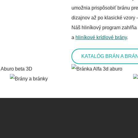
umožnia prispôsobiť bránu pr
dizajnov až po klasické vzor
Náš hliníkový program zahŕňa
a
hliníkové krídlové brány
.
KATALÓG BRÁN A BRÁ