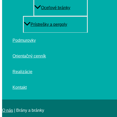
Oceľové bránky
Prístrešky a pergoly
Podmurovky
Orientačný cenník
Realizácie
Kontakt
O nás
|
Brány a bránky