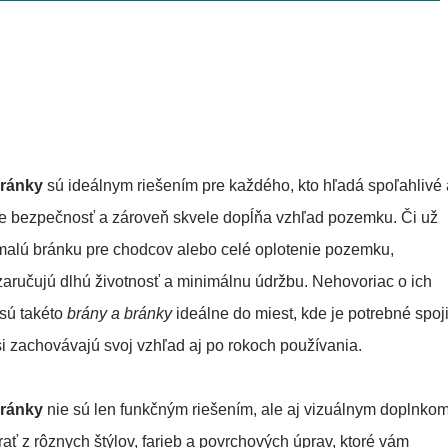
bránky
sú ideálnym riešením pre každého, kto hľadá spoľahlivé 
uje bezpečnosť a zároveň skvele dopĺňa vzhľad pozemku. Či už
 malú bránku pre chodcov alebo celé oplotenie pozemku,
zaručujú dlhú životnosť a minimálnu údržbu. Nehovoriac o ich
 sú takéto
brány a bránky
ideálne do miest, kde je potrebné spoji
si zachovávajú svoj vzhľad aj po rokoch používania.
bránky
nie sú len funkčným riešením, ale aj vizuálnym doplnko
rať z rôznych štýlov, farieb a povrchových úprav, ktoré vám