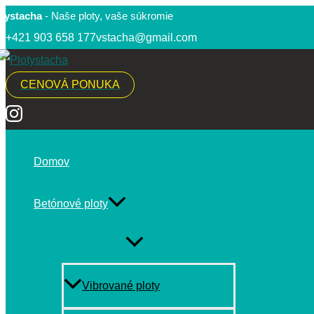
Preskočiť
otystacha
- Naše ploty, vaše súkromie
na
+421 903 658 177
vstacha@gmail.com
obsah
CENOVÁ PONUKA
Domov
Betónové ploty
MENU
TOGGLE
Vibrované ploty