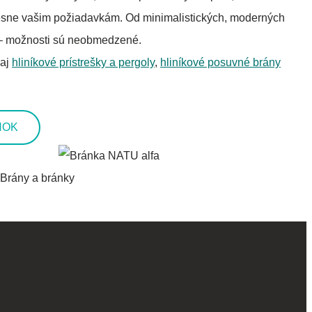
esne vašim požiadavkám. Od minimalistických, moderných
y – možnosti sú neobmedzené.
 aj
hliníkové prístrešky a pergoly
,
hliníkové posuvné brány
NOK