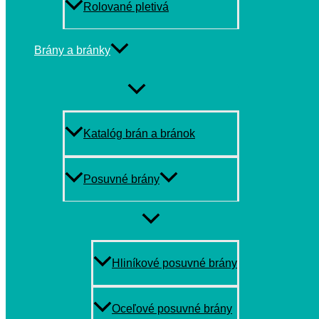
Rolované pletivá
Brány a bránky
MENU
TOGGLE
Katalóg brán a bránok
Posuvné brány
MENU
TOGGLE
Hliníkové posuvné brány
Oceľové posuvné brány