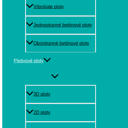
Vibroliate ploty
Jednostranné betónové ploty
Obojstranné betónové ploty
Pletivové ploty
MENU
TOGGLE
3D ploty
2D ploty